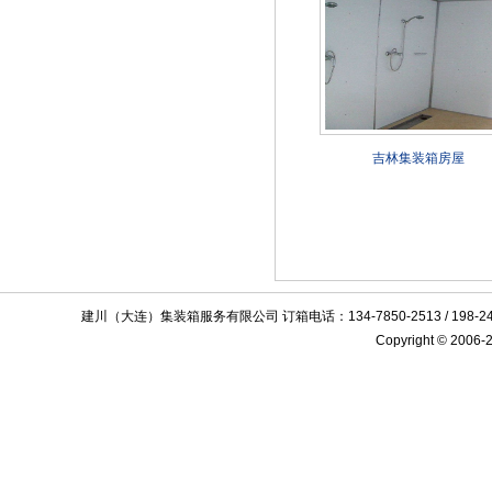
吉林集装箱房屋
建川（大连）集装箱服务有限公司 订箱电话：134-7850-2513 / 198
Copyright © 2006-