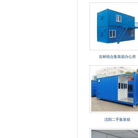
吉林组合集装箱办公房
沈阳二手集装箱