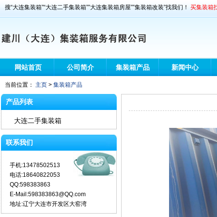
搜“大连集装箱”“大连二手集装箱””大连集装箱房屋””集装箱改装”找我们！
买集装箱找
网站首页
公司简介
集装箱产品
新闻中心
当前位置：
主页
>
集装箱产品
产品列表
大连二手集装箱
联系我们
手机:13478502513
电话:18640822053
QQ:598383863
E-Mail:598383863@QQ.com
地址:辽宁大连市开发区大窑湾