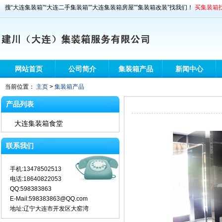
搜“大连集装箱”“大连二手集装箱””大连集装箱房屋””集装箱改装”找我们！
买集装箱找
网站首页
公司简介
集装箱产品
新闻中心
当前位置：
主页
>
集装箱产品
产品列表
大连集装箱食堂
联系我们
手机:13478502513
电话:18640822053
QQ:598383863
E-Mail:598383863@QQ.com
地址:辽宁大连市开发区大窑湾