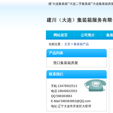
搜“大连集装箱”“大连二手集装箱””大连集装箱房
网站首页
公司简介
集
当前位置：
主页
>
集装箱产品
产品列表
营口集装箱房屋
联系我们
手机:13478502513
电话:18640822053
QQ:598383863
E-Mail:598383863@QQ.com
地址:辽宁大连市开发区大窑湾