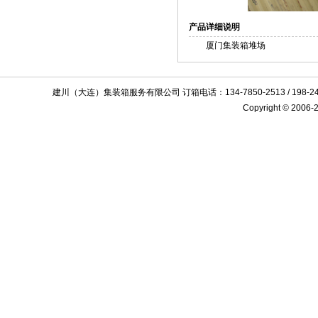
产品详细说明
厦门集装箱堆场
建川（大连）集装箱服务有限公司 订箱电话：134-7850-2513 / 198
Copyright © 2006-