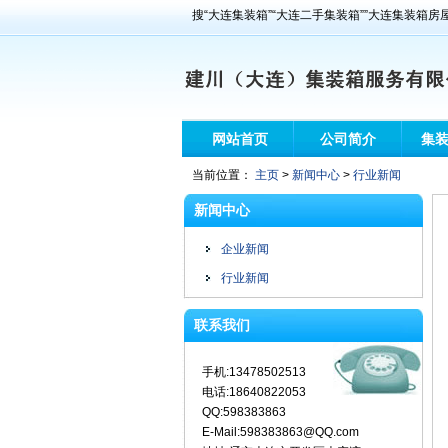
搜“大连集装箱”“大连二手集装箱””大连集装箱房
网站首页
公司简介
集
当前位置：
主页
>
新闻中心
>
行业新闻
新闻中心
企业新闻
行业新闻
联系我们
手机:13478502513
电话:18640822053
QQ:598383863
E-Mail:598383863@QQ.com